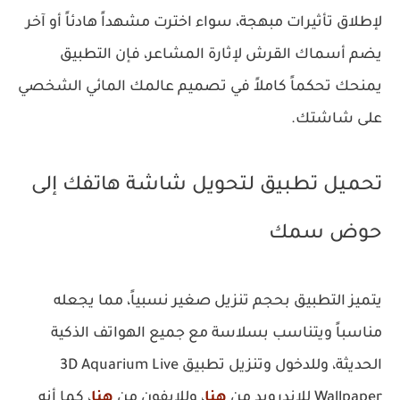
لإطلاق تأثيرات مبهجة، سواء اخترت مشهداً هادئاً أو آخر
يضم أسماك القرش لإثارة المشاعر، فإن التطبيق
يمنحك تحكماً كاملاً في تصميم عالمك المائي الشخصي
على شاشتك.
تحميل تطبيق لتحويل شاشة هاتفك إلى
حوض سمك
يتميز التطبيق بحجم تنزيل صغير نسبياً، مما يجعله
مناسباً ويتناسب بسلاسة مع جميع الهواتف الذكية
الحديثة، وللدخول وتنزيل تطبيق 3D Aquarium Live
Wallpaper للاندرويد من
هنا
، وللايفون من
هنا
، كما أنه